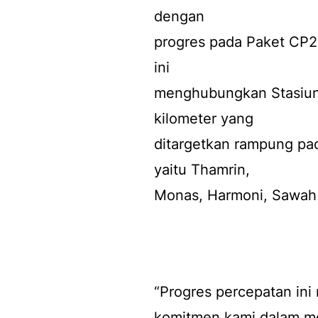
dengan
progres pada Paket CP
ini
menghubungkan Stasiun 
kilometer yang
ditargetkan rampung pa
yaitu Thamrin,
Monas, Harmoni, Sawah 
“Progres percepatan in
komitmen kami dalam me