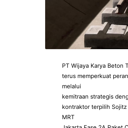
PT Wijaya Karya Beton 
terus memperkuat perann
melalui
kemitraan strategis de
kontraktor terpilih Soj
MRT
Jakarta Fase 2A Paket C