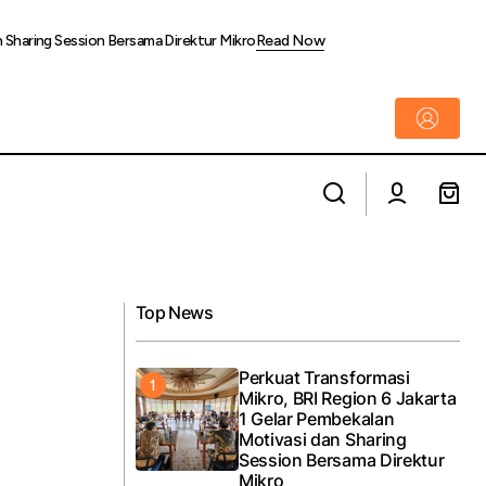
n Sharing Session Bersama Direktur Mikro
Read Now
Pelindo Multi Terminal Gresik Catat
rta
Pertumbuhan Penumpang Selama Nataru
Top News
Perkuat Transformasi
Mikro, BRI Region 6 Jakarta
1 Gelar Pembekalan
Motivasi dan Sharing
Session Bersama Direktur
Mikro