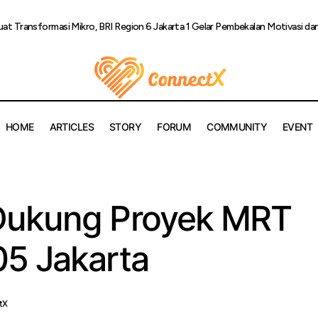
uat Transformasi Mikro, BRI Region 6 Jakarta 1 Gelar Pembekalan Motivasi da
HOME
ARTICLES
STORY
FORUM
COMMUNITY
EVENT
WIKA Beton Dukung Proyek MRT Fase 2A CP205 Jaka
categorized
Dukung Proyek MRT
5 Jakarta
tX