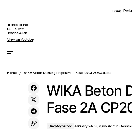
Perk
Bisnis
Trends of the
SS'24 with
Joanne Allen
View on Youtube
Sandiaga Uno di Krakatau Industrial
Un
Business Gathering 2026: Saatnya Jadi
Home
WIKA Beton Dukung Proyek MRT Fase 2A CP205 Jakarta
First Mover, Bukan Wait and See
WIKA Beton 
Fase 2A CP20
Uncategorized
January 24, 2026
by
Admin Connec