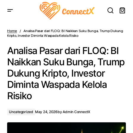
Analisa Pasar dari FLOQ: BI Naikkan Suku Bunga, Trump
Dukung Kripto, Investor Diminta Waspada Kelola Risiko
Home
Analisa Pasar dari FLOQ: BI Naikkan Suku Bunga, Trump Dukung
Kripto, Investor Diminta Waspada Kelola Risiko
Analisa Pasar dari FLOQ: BI
Naikkan Suku Bunga, Trump
Dukung Kripto, Investor
Diminta Waspada Kelola
Risiko
Uncategorized
May 24, 2026
by
Admin ConnectX