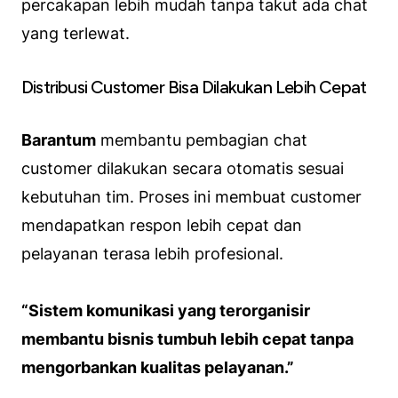
percakapan lebih mudah tanpa takut ada chat
yang terlewat.
Distribusi Customer Bisa Dilakukan Lebih Cepat
Barantum
membantu pembagian chat
customer dilakukan secara otomatis sesuai
kebutuhan tim. Proses ini membuat customer
mendapatkan respon lebih cepat dan
pelayanan terasa lebih profesional.
“Sistem komunikasi yang terorganisir
membantu bisnis tumbuh lebih cepat tanpa
mengorbankan kualitas pelayanan.”