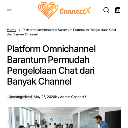
Platform Omnichannel Barantum Permudah Pengelolaan
Chat dari Banyak Channel
Home
Platform Omnichannel Barantum Permudah Pengelolaan Chat
dari Banyak Channel
Platform Omnichannel
Barantum Permudah
Pengelolaan Chat dari
Banyak Channel
Uncategorized
May 25, 2026
by
Admin ConnectX