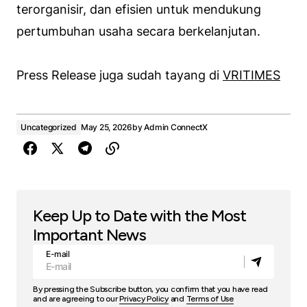
terorganisir, dan efisien untuk mendukung
pertumbuhan usaha secara berkelanjutan.
Press Release juga sudah tayang di
VRITIMES
Uncategorized
May 25, 2026
by
Admin ConnectX
Keep Up to Date with the Most
Important News
E-mail
By pressing the Subscribe button, you confirm that you have read
and are agreeing to our
Privacy Policy
and
Terms of Use