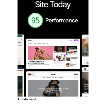
Advertisement