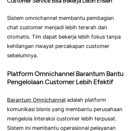
Customer Service Bisa Bekerja Lebih Efisien
Sistem omnichannel membantu pembagian
chat customer menjadi lebih terarah dan
otomatis. Tim dapat bekerja lebih fokus tanpa
kehilangan riwayat percakapan customer
sebelumnya.
Platform Omnichannel Barantum Bantu
Pengelolaan Customer Lebih Efektif
Barantum Omnichannel
adalah platform
komunikasi bisnis yang membantu perusahaan
mengelola interaksi customer lebih terpusat.
Sistem ini membantu operasional pelayanan