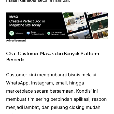
masih dikelola secara manual.
Advertisement
Chat Customer Masuk dari Banyak Platform
Berbeda
Customer kini menghubungi bisnis melalui
WhatsApp, Instagram, email, hingga
marketplace secara bersamaan. Kondisi ini
membuat tim sering berpindah aplikasi, respon
menjadi lambat, dan peluang closing mudah