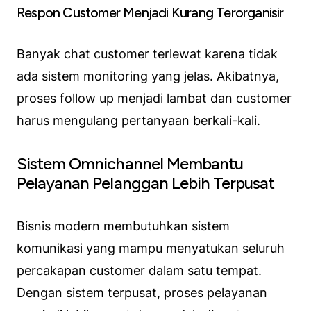
Respon Customer Menjadi Kurang Terorganisir
Banyak chat customer terlewat karena tidak
ada sistem monitoring yang jelas. Akibatnya,
proses follow up menjadi lambat dan customer
harus mengulang pertanyaan berkali-kali.
Sistem Omnichannel Membantu
Pelayanan Pelanggan Lebih Terpusat
Bisnis modern membutuhkan sistem
komunikasi yang mampu menyatukan seluruh
percakapan customer dalam satu tempat.
Dengan sistem terpusat, proses pelayanan