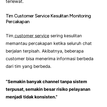
terlewat.
Tim Customer Service Kesulitan Monitoring
Percakapan
Tim
customer service
sering kesulitan
memantau percakapan ketika seluruh chat
berjalan terpisah. Akibatnya, beberapa
customer bisa menerima informasi berbeda
dari tim yang berbeda.
“Semakin banyak channel tanpa sistem
terpusat, semakin besar risiko pelayanan
menjadi tidak konsisten.”