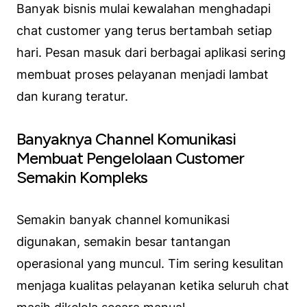
Banyak bisnis mulai kewalahan menghadapi
chat customer yang terus bertambah setiap
hari. Pesan masuk dari berbagai aplikasi sering
membuat proses pelayanan menjadi lambat
dan kurang teratur.
Banyaknya Channel Komunikasi
Membuat Pengelolaan Customer
Semakin Kompleks
Semakin banyak channel komunikasi
digunakan, semakin besar tantangan
operasional yang muncul. Tim sering kesulitan
menjaga kualitas pelayanan ketika seluruh chat