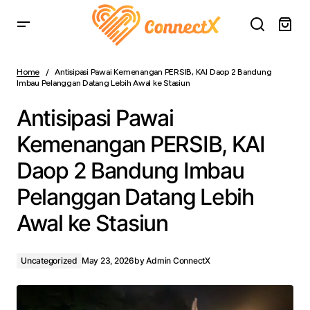
Antisipasi Pawai Kemenangan PERSIB, KAI Daop 2
Bandung Imbau Pelanggan Datang Lebih Awal ke Stasiun
Home
Antisipasi Pawai Kemenangan PERSIB, KAI Daop 2 Bandung
Imbau Pelanggan Datang Lebih Awal ke Stasiun
Antisipasi Pawai
Kemenangan PERSIB, KAI
Daop 2 Bandung Imbau
Pelanggan Datang Lebih
Awal ke Stasiun
Uncategorized
May 23, 2026
by
Admin ConnectX