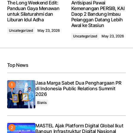
The Long Weekend Edit:
Antisipasi Pawai
Panduan Gaya Menawan
Kemenangan PERSIB, KAI
untuk Silaturahmi dan
Daop 2 Bandung Imbau
Liburan Idul Adha
Pelanggan Datang Lebih
Awal ke Stasiun
Uncategorized
May 23, 2026
Uncategorized
May 23, 2026
Top News
Jasa Marga Sabet Dua Penghargaan PR
di Indonesia Public Relations Summit
2026
Bisnis
MASTEL Ajak Platform Digital Global Ikut
Bangun Infrastruktur Digital Nasional