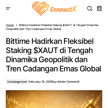
Bittime Hadirkan Fleksibel Staking $XAUT di Tengah
Dinamika Geopolitik dan Tren Cadangan Emas Global
Home
Bittime Hadirkan Fleksibel Staking $XAUT di Tengah Dinamika
Geopolitik dan Tren Cadangan Emas Global
Bittime Hadirkan Fleksibel
Staking $XAUT di Tengah
Dinamika Geopolitik dan
Tren Cadangan Emas Global
Uncategorized
February 18, 2026
by
Admin ConnectX