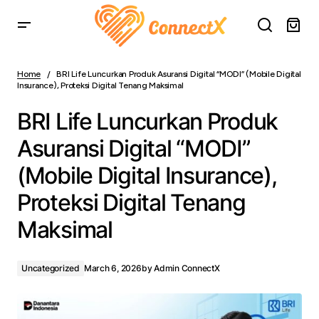
BRI Life Luncurkan Produk Asuransi Digital “MODI”
(Mobile Digital Insurance), Proteksi Digital Tenang
Home
BRI Life Luncurkan Produk Asuransi Digital “MODI” (Mobile Digital
Maksimal
Insurance), Proteksi Digital Tenang Maksimal
BRI Life Luncurkan Produk
Asuransi Digital “MODI”
(Mobile Digital Insurance),
Proteksi Digital Tenang
Maksimal
Uncategorized
March 6, 2026
by
Admin ConnectX