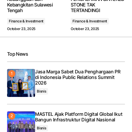
Kebangkitan Sulawesi
STONE TAK
Tengah
TERTANDINGI
Finance & Investment
Finance & Investment
October 23, 2025
October 23, 2025
Your Name
*
Your E-mail
*
Top News
Save my name, email, and website in this browser
for the next time I comment.
Jasa Marga Sabet Dua Penghargaan PR
di Indonesia Public Relations Summit
2026
Submit Comment
Bisnis
MASTEL Ajak Platform Digital Global Ikut
Bangun Infrastruktur Digital Nasional
Bisnis