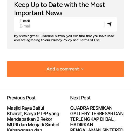
Keep Up to Date with the Most
Important News
E-mail
By pressing the Subscribe button, you confirm that you have read
and are agreeing to our
Privacy Policy
and
Terms of Use
Add a comment
Add a comment
Previous Post
Next Post
Your email address will not be published.
Required
Masjid Raya Baitul
QUADRA RESMIKAN
fields are marked
*
Khairat, Karya PTPP yang
GALLERY TERBESAR DAN
Mendapatkan 2 Rekor
TERLENGKAP DI BALI,
MURI dan Menjadi Simbol
HADIRKAN
Comment
*
Kebanggaan dan
PENGALAMAN SINTERED