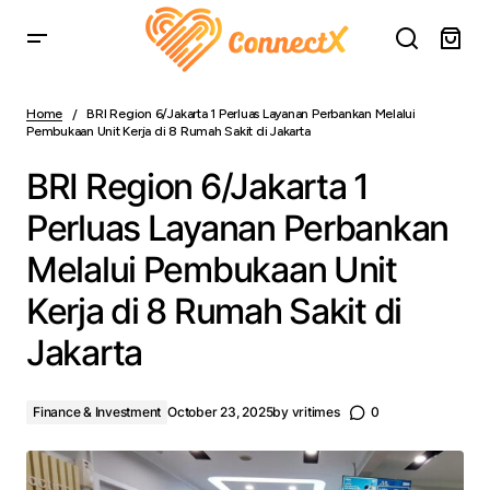
BRI Region 6/Jakarta 1 Perluas Layanan Perbankan
Melalui Pembukaan Unit Kerja di 8 Rumah Sakit di Jakarta
Home
BRI Region 6/Jakarta 1 Perluas Layanan Perbankan Melalui
Pembukaan Unit Kerja di 8 Rumah Sakit di Jakarta
BRI Region 6/Jakarta 1
Perluas Layanan Perbankan
Melalui Pembukaan Unit
Kerja di 8 Rumah Sakit di
Jakarta
Finance & Investment
October 23, 2025
by
vritimes
0