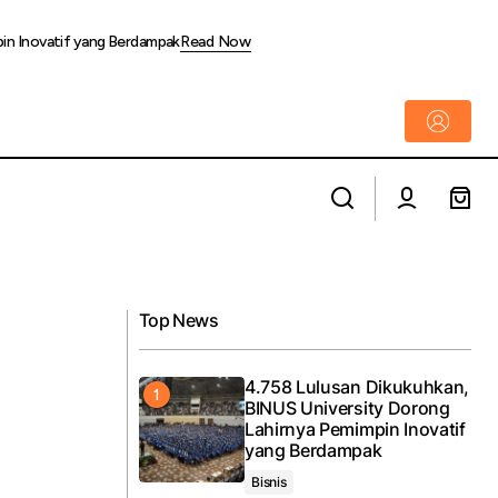
pin Inovatif yang Berdampak
Read Now
K Mall Tawarkan Pengalaman Interaktif dan
ilai Efektif
Seru Melalui Pop Culture Playground
Top News
4.758 Lulusan Dikukuhkan,
BINUS University Dorong
Lahirnya Pemimpin Inovatif
yang Berdampak
Bisnis