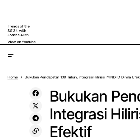
Trends of the
SS'24 with
Joanne Allen
View on Youtube
Dengan Lebih Dari 20 Juta Pengguna,
Indonesia Berpotensi Menjadi Pusat
Home
Bukukan Pendapatan 139 Triliun, Integrasi Hilirisisi MIND ID Dinilai Efek
Uncategoriz
Adopsi Kripto Regional di Tengah
Lonjakan Pengguna
Bukukan Pend
Integrasi Hilir
Efektif