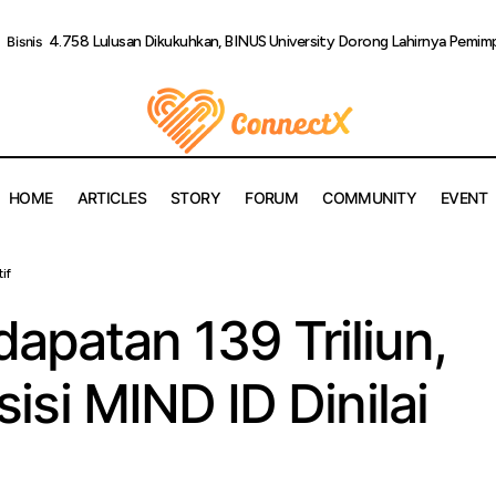
4.758 Lulusan Dikukuhkan, BINUS University Dorong Lahirnya Pemim
Bisnis
HOME
ARTICLES
STORY
FORUM
COMMUNITY
EVENT
tif
Bukukan Pendapatan 139 Triliun, Integrasi Hilirisisi MIND ID Din
ed
apatan 139 Triliun,
isisi MIND ID Dinilai