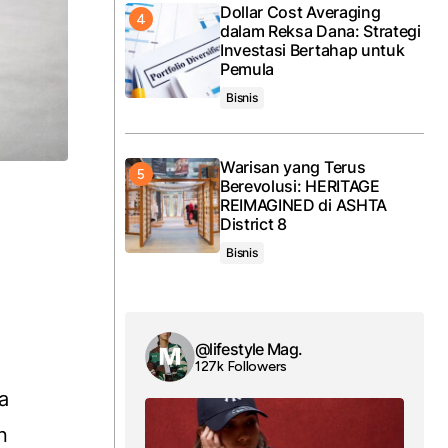
Dollar Cost Averaging
dalam Reksa Dana: Strategi
Investasi Bertahap untuk
Pemula
Bisnis
Warisan yang Terus
Berevolusi: HERITAGE
REIMAGINED di ASHTA
District 8
Bisnis
@lifestyle Mag.
127k Followers
a
n