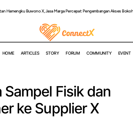
ultan Hamengku Buwono X, Jasa Marga Percepat Pengembangan Akses Bokoha
HOME
ARTICLES
STORY
FORUM
COMMUNITY
EVENT
Cara Meminta Sampel Fisik dan Mockup Banner ke Supplier
ized
 Sampel Fisik dan
r ke Supplier X