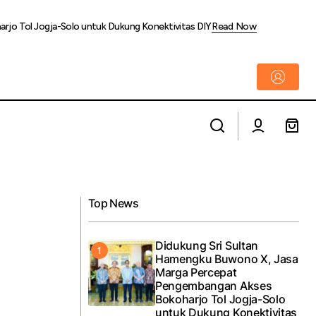
rjo Tol Jogja-Solo untuk Dukung Konektivitas DIY
Read Now
Kolaborasi BINUS Online dan Tribun:
 X Banner
Mendorong Literasi Jurnalistik Generasi
Muda di Era Digital
Top News
Didukung Sri Sultan
Hamengku Buwono X, Jasa
Marga Percepat
Pengembangan Akses
Bokoharjo Tol Jogja-Solo
untuk Dukung Konektivitas