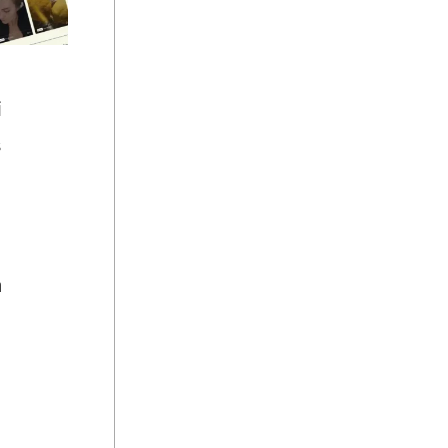
i
s
a