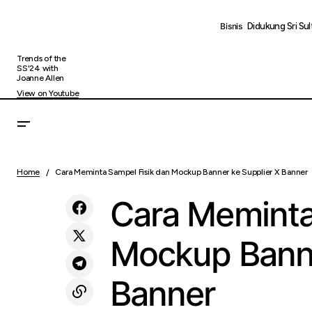
Didukung Sri S
Bisnis
Trends of the
SS'24 with
Joanne Allen
View on Youtube
Harga Emas Masih Tertekan, Dolar AS dan
Uncategor
Home
Cara Meminta Sampel Fisik dan Mockup Banner ke Supplier X Banner
Suku Bunga Jadi Penekan
Cara Meminta
Mockup Banne
Banner