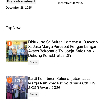
Finance & Investment
December 28, 2025
December 28, 2025
Your Name
*
Top News
Your E-mail
*
Save my name, email, and website in this browser
Didukung Sri Sultan Hamengku Buwono
for the next time I comment.
X, Jasa Marga Percepat Pengembangan
Akses Bokoharjo Tol Jogja-Solo untuk
Dukung Konektivitas DIY
Submit Comment
Bisnis
Bukti Komitmen Keberlanjutan, Jasa
Marga Raih Predikat Gold pada 6th TJSL
& CSR Award 2026
Bisnis