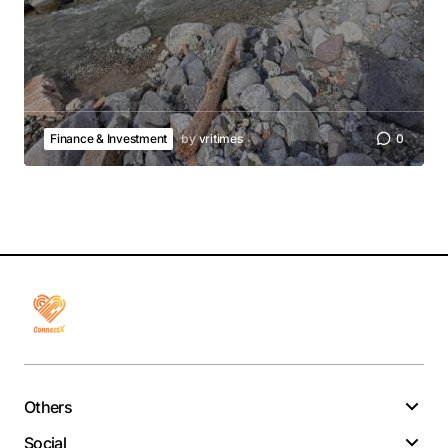
Finance & Investment
by
vritimes
0
Others
Social