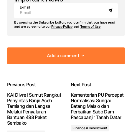
E-mail
By pressing the Subscribe button, you confirm that you have read
and are agreeing to our
Privacy Policy
and
Terms of Use
Add a comment
Add a comment
Previous Post
Next Post
Your email address will not be published.
Required
KAI Divre I Sumut Rangkul
Kementerian PU Percepat
fields are marked
*
Penyintas Banjir Aceh
Normalisasi Sungai
Tamiang dan Langsa
Batang Malalo dan
Melalui Penyaluran
Perbaikan Sabo Dam
Comment
*
Bantuan 498 Paket
Pascabanjir Tanah Datar
Sembako
Finance & Investment