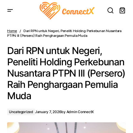
Dari RPN untuk Negeri, Peneliti Holding Perkebunan
Nusantara PTPN III (Persero) Raih Penghargaan Pemulia
Home
Dari RPN untuk Negeri, Peneliti Holding Perkebunan Nusantara
Muda
PTPN III (Persero) Raih Penghargaan Pemulia Muda
Dari RPN untuk Negeri,
Peneliti Holding Perkebunan
Nusantara PTPN III (Persero)
Raih Penghargaan Pemulia
Muda
Uncategorized
January 7, 2026
by
Admin ConnectX