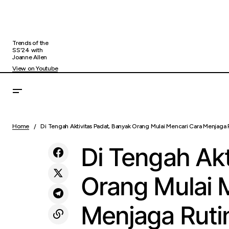
Trends of the
SS'24 with
Joanne Allen
View on Youtube
Pastikan Operasional Angleb 2026
Berjalan Maksimal, Direksi KAI Services
Home
Di Tengah Aktivitas Padat, Banyak Orang Mulai Mencari Cara Menjaga 
Di T
Uncategorized
Lakukan Pengecekan Kesiapan
Operasional
Di Tengah Akt
Orang Mulai 
Menjaga Ruti