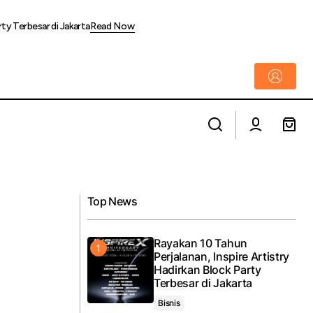
rty Terbesar di Jakarta
Read Now
Kampanyekan Gaya Hidup Sehat, PAM
ga Rutinitas Makan
JAYA Gandeng Pelita Jaya Bagi-Bagi
Tumbler
Top News
Rayakan 10 Tahun
Perjalanan, Inspire Artistry
Hadirkan Block Party
Terbesar di Jakarta
Bisnis