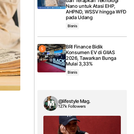
dan Terapkan Teknologi
Nano untuk Atasi EHP,
AHPND, WSSV hingga WFD
pada Udang
Bisnis
BRI Finance Bidik
Konsumen EV di GIIAS
2026, Tawarkan Bunga
Mulai 3,33%
Bisnis
@lifestyle Mag.
127k Followers