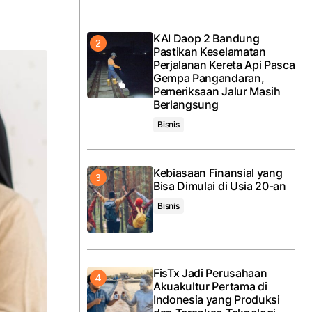
KAI Daop 2 Bandung
Pastikan Keselamatan
Perjalanan Kereta Api Pasca
Gempa Pangandaran,
Pemeriksaan Jalur Masih
Berlangsung
Bisnis
Kebiasaan Finansial yang
Bisa Dimulai di Usia 20-an
Bisnis
FisTx Jadi Perusahaan
Akuakultur Pertama di
Indonesia yang Produksi