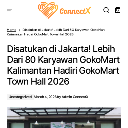
Disatukan di Jakarta! Lebih Dari 80 Karyawan GokoMart
Kalimantan Hadiri GokoMart Town Hall 2026
Home
Disatukan di Jakarta! Lebih Dari 80 Karyawan GokoMart
Kalimantan Hadiri GokoMart Town Hall 2026
Disatukan di Jakarta! Lebih
Dari 80 Karyawan GokoMart
Kalimantan Hadiri GokoMart
Town Hall 2026
Uncategorized
March 4, 2026
by
Admin ConnectX