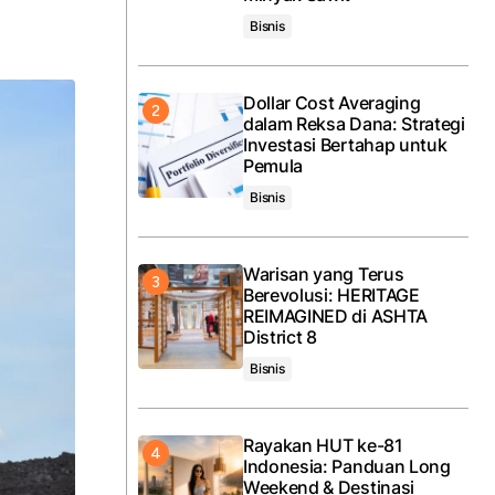
Bisnis
Dollar Cost Averaging
dalam Reksa Dana: Strategi
Investasi Bertahap untuk
Pemula
Bisnis
Warisan yang Terus
Berevolusi: HERITAGE
REIMAGINED di ASHTA
District 8
Bisnis
Rayakan HUT ke-81
Indonesia: Panduan Long
Weekend & Destinasi