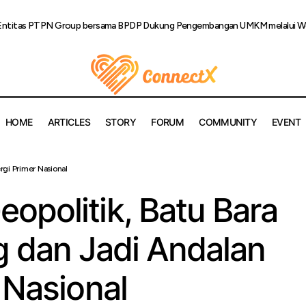
Entitas PTPN Group bersama BPDP Dukung Pengembangan UMKM melalui Wor
HOME
ARTICLES
STORY
FORUM
COMMUNITY
EVENT
angan Geopolitik, Batu Bara Tahan Banting dan Jadi Andalan En
gi Primer Nasional
onal
opolitik, Batu Bara
g dan Jadi Andalan
 Nasional