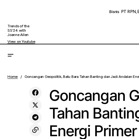
PT RPN, 
Bisnis
Trends of the
SS'24 with
Joanne Allen
View on Youtube
Gonc
DIVRE IV Siagakan 2.499 Personel Hadapi
Uncategorized
Home
Goncangan Geopolitik, Batu Bara Tahan Banting dan Jadi Andalan Ener
Nasi
Arus Mudik Lebaran 2026
Goncangan Ge
Tahan Bantin
Energi Primer