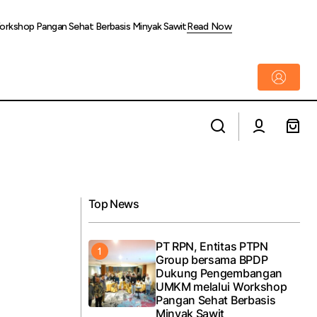
kshop Pangan Sehat Berbasis Minyak Sawit
Read Now
Ramadhan Penuh Berkah, Grup PT Pelindo
ergi Primer
Sinergi Lokaseva Salurkan Lebih dari
4.000 Bantuan Sosial bagi Masyarakat
Top News
PT RPN, Entitas PTPN
Group bersama BPDP
Dukung Pengembangan
UMKM melalui Workshop
Pangan Sehat Berbasis
Minyak Sawit