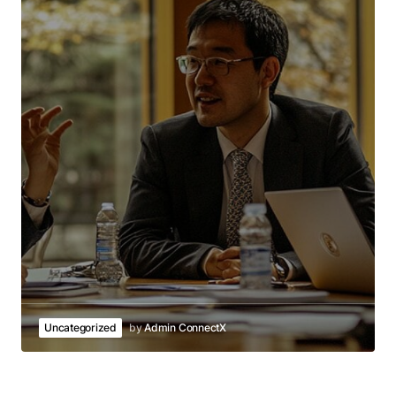
Uncategorized
by
Admin ConnectX