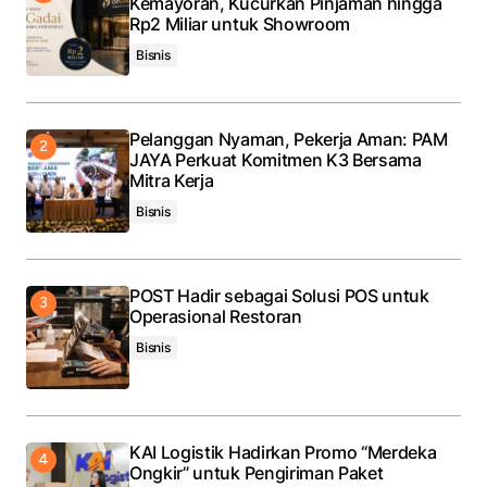
Kemayoran, Kucurkan Pinjaman hingga
Rp2 Miliar untuk Showroom
Bisnis
Pelanggan Nyaman, Pekerja Aman: PAM
JAYA Perkuat Komitmen K3 Bersama
Mitra Kerja
Bisnis
POST Hadir sebagai Solusi POS untuk
Operasional Restoran
Bisnis
KAI Logistik Hadirkan Promo “Merdeka
Ongkir” untuk Pengiriman Paket