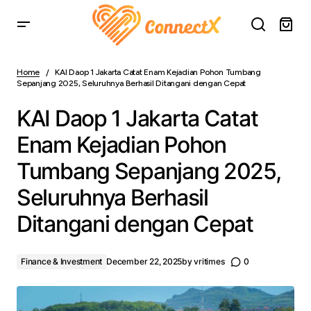
KAI Daop 1 Jakarta Catat Enam Kejadian Pohon Tumbang
Sepanjang 2025, Seluruhnya Berhasil Ditangani dengan
Home
KAI Daop 1 Jakarta Catat Enam Kejadian Pohon Tumbang
Cepat
Sepanjang 2025, Seluruhnya Berhasil Ditangani dengan Cepat
KAI Daop 1 Jakarta Catat
Enam Kejadian Pohon
Tumbang Sepanjang 2025,
Seluruhnya Berhasil
Ditangani dengan Cepat
Finance & Investment
December 22, 2025
by
vritimes
0