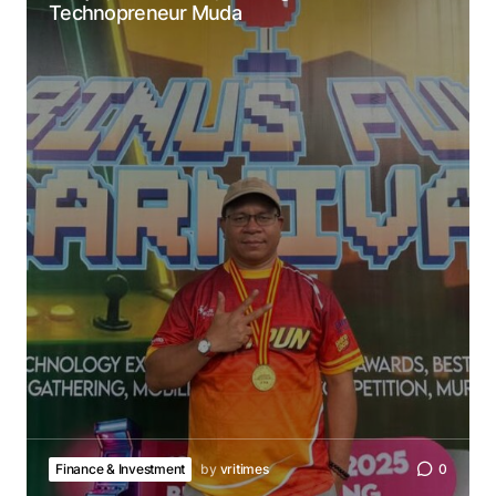
Technopreneur Muda
Finance & Investment
by
vritimes
0