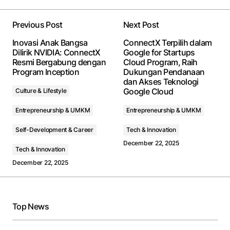
Previous Post
Next Post
Your email address will not be published.
Required
Inovasi Anak Bangsa
ConnectX Terpilih dalam
fields are marked
*
Dilirik NVIDIA: ConnectX
Google for Startups
Resmi Bergabung dengan
Cloud Program, Raih
Program Inception
Dukungan Pendanaan
Comment
*
dan Akses Teknologi
Google Cloud
Culture & Lifestyle
Entrepreneurship & UMKM
Entrepreneurship & UMKM
Self-Development & Career
Tech & Innovation
Your Name
*
December 22, 2025
Tech & Innovation
December 22, 2025
Your E-mail
*
Save my name, email, and website in this browser
for the next time I comment.
Top News