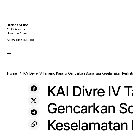
Trends of the
SS'24 with
Joanne Allen
View on Youtube
2025 Jadi Tahun Emas Polda NTT:
K
Finance &
Keamanan Kondusif, Penegakan Hukum
Home
KAI Divre IV Tanjung Karang Gencarkan Sosialisasi Keselamatan Perlint
Investment
M
Profesional dan Optimal
KAI Divre IV 
Gencarkan Sos
Keselamatan P