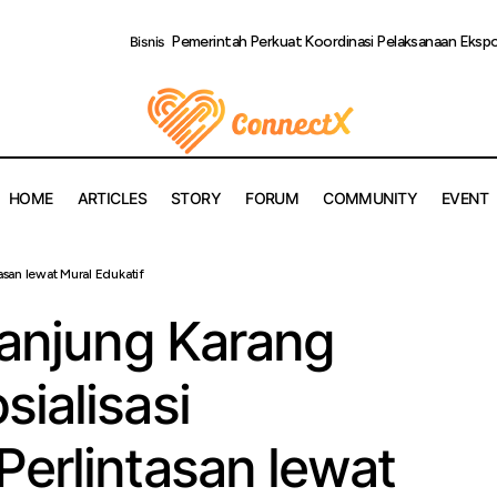
Pemerintah Perkuat Koordinasi Pelaksanaan Ekspo
Bisnis
HOME
ARTICLES
STORY
FORUM
COMMUNITY
EVENT
AI Divre IV Tanjung Karang Gencarkan Sosialisasi Keselamatan P
asan lewat Mural Edukatif
ural Edukatif
Tanjung Karang
ialisasi
erlintasan lewat