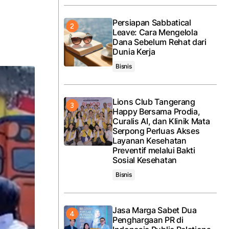
Persiapan Sabbatical
Leave: Cara Mengelola
Dana Sebelum Rehat dari
Dunia Kerja
Bisnis
Lions Club Tangerang
Happy Bersama Prodia,
Curalis AI, dan Klinik Mata
Serpong Perluas Akses
Layanan Kesehatan
Preventif melalui Bakti
Sosial Kesehatan
Bisnis
Jasa Marga Sabet Dua
Penghargaan PR di