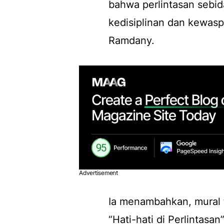
bahwa perlintasan sebi
kedisiplinan dan kewaspa
Ramdany.
Advertisement
Ia menambahkan, mural 
“Hati-hati di Perlintasa