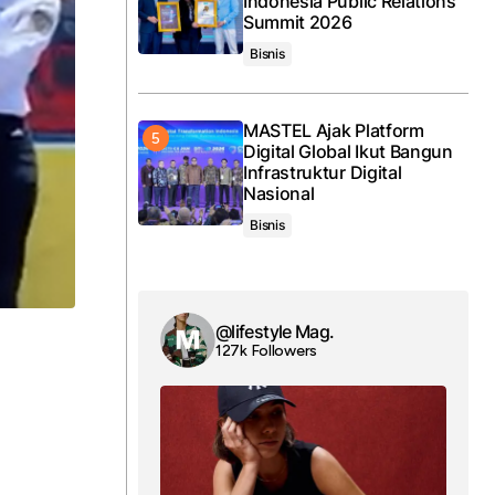
Indonesia Public Relations
Summit 2026
Bisnis
MASTEL Ajak Platform
Digital Global Ikut Bangun
Infrastruktur Digital
Nasional
Bisnis
@lifestyle Mag.
127k Followers