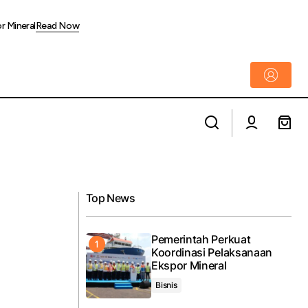
r Mineral
Read Now
Krakatau Steel Group Siap Suplai Material
erlintasan lewat
Baja untuk Pembangunan Jembatan Bailey
di Wilayah Bencana Sumatera
Top News
Pemerintah Perkuat
Koordinasi Pelaksanaan
Ekspor Mineral
Bisnis