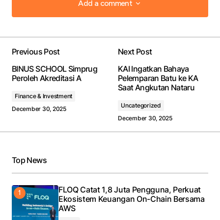
Add a comment
Add a comment
Previous Post
Next Post
Your email address will not be published.
Required
BINUS SCHOOL Simprug
KAI Ingatkan Bahaya
fields are marked
*
Peroleh Akreditasi A
Pelemparan Batu ke KA
Saat Angkutan Nataru
Finance & Investment
Comment
*
Uncategorized
December 30, 2025
December 30, 2025
Your Name
*
Top News
Your E-mail
FLOQ Catat 1,8 Juta Pengguna, Perkuat
*
Ekosistem Keuangan On-Chain Bersama
AWS
Save my name, email, and website in this browser