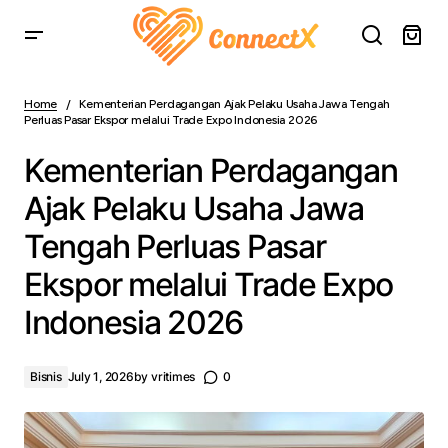
Kementerian Perdagangan Ajak Pelaku Usaha Jawa
Tengah Perluas Pasar Ekspor melalui Trade Expo
Home
Kementerian Perdagangan Ajak Pelaku Usaha Jawa Tengah
Indonesia 2026
Perluas Pasar Ekspor melalui Trade Expo Indonesia 2026
Kementerian Perdagangan
Ajak Pelaku Usaha Jawa
Tengah Perluas Pasar
Ekspor melalui Trade Expo
Indonesia 2026
Bisnis
July 1, 2026
by
vritimes
0