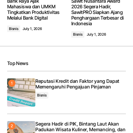
Bank Raya Ajak
Sawit Nusantara Award
fields are marked
*
Mahasiswa dan UMKM
2026 Segera Hadir,
Tingkatkan Produktivitas
SawitPRO Siapkan Ajang
Melalui Bank Digital
Penghargaan Terbesar di
Comment
*
Indonesia
Bisnis
July 1, 2026
Bisnis
July 1, 2026
Your Name
*
Top News
Your E-mail
*
Reputasi Kredit dan Faktor yang Dapat
Memengaruhi Pengajuan Pinjaman
Save my name, email, and website in this browser
for the next time I comment.
Bisnis
Submit Comment
Segera Hadir di PIK, Bintang Laut Akan
Padukan Wisata Kuliner, Memancing, dan