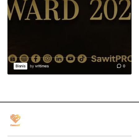
Bisnis
by
vritimes
0