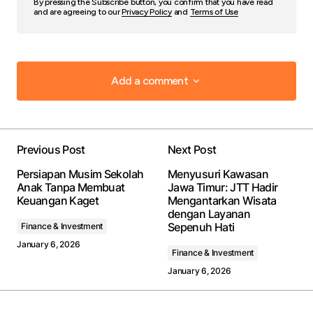
By pressing the Subscribe button, you confirm that you have read
and are agreeing to our
Privacy Policy
and
Terms of Use
Add a comment
Add a comment
Previous Post
Next Post
Your email address will not be published.
Required
Persiapan Musim Sekolah
Menyusuri Kawasan
fields are marked
*
Anak Tanpa Membuat
Jawa Timur: JTT Hadir
Keuangan Kaget
Mengantarkan Wisata
dengan Layanan
Comment
*
Sepenuh Hati
Finance & Investment
January 6, 2026
Finance & Investment
January 6, 2026
Your Name
*