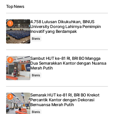
Top News
Your E-mail
*
4.758 Lulusan Dikukuhkan, BINUS
Save my name, email, and website in this browser
University Dorong Lahirnya Pemimpin
for the next time I comment.
Inovatif yang Berdampak
Bisnis
Submit Comment
Sambut HUT ke-81 RI, BRI BO Mangga
Dua Semarakkan Kantor dengan Nuansa
Merah Putih
Bisnis
Semarak HUT ke-81 RI, BRI BO Krekot
Percantik Kantor dengan Dekorasi
Bernuansa Merah Putih
Bisnis