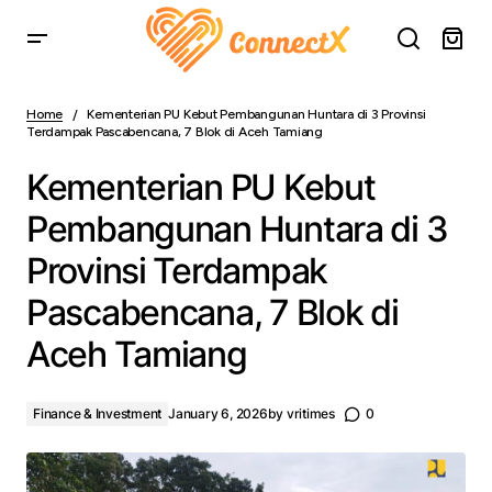
Kementerian PU Kebut Pembangunan Huntara di 3
Provinsi Terdampak Pascabencana, 7 Blok di Aceh
Home
Kementerian PU Kebut Pembangunan Huntara di 3 Provinsi
Tamiang
Terdampak Pascabencana, 7 Blok di Aceh Tamiang
Kementerian PU Kebut
Pembangunan Huntara di 3
Provinsi Terdampak
Pascabencana, 7 Blok di
Aceh Tamiang
Finance & Investment
January 6, 2026
by
vritimes
0