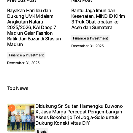
Previous Post
Next Post
Your email address will not be published.
Required
Rayakan Hari Ibu dan
Bantu Jaga Imun dan
fields are marked
*
Dukung UMKM dalam
Kesehatan, MIND ID Kirim
Angkutan Nataru
3 Truk Obat-obatan ke
2025/2026, KAI Daop 7
Aceh dan Sumatera
Comment
*
Madiun Gelar Fashion
Batik dan Bazar di Stasiun
Finance & Investment
Madiun
December 31, 2025
Finance & Investment
December 31, 2025
Your Name
*
Your E-mail
*
Top News
Save my name, email, and website in this browser
for the next time I comment.
Didukung Sri Sultan Hamengku Buwono
X, Jasa Marga Percepat Pengembangan
Akses Bokoharjo Tol Jogja-Solo untuk
Submit Comment
Dukung Konektivitas DIY
Bisnis