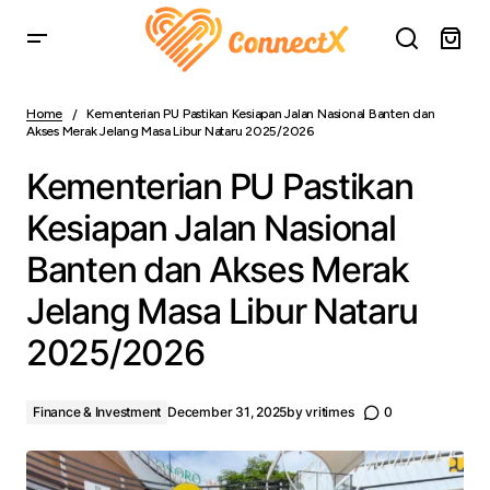
Kementerian PU Pastikan Kesiapan Jalan Nasional Banten
dan Akses Merak Jelang Masa Libur Nataru 2025/2026
Home
Kementerian PU Pastikan Kesiapan Jalan Nasional Banten dan
Akses Merak Jelang Masa Libur Nataru 2025/2026
Kementerian PU Pastikan
Kesiapan Jalan Nasional
Banten dan Akses Merak
Jelang Masa Libur Nataru
2025/2026
Finance & Investment
December 31, 2025
by
vritimes
0