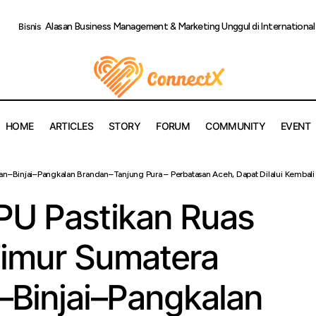
Alasan Business Management & Marketing Unggul di Internationa
Bisnis
HOME
ARTICLES
STORY
FORUM
COMMUNITY
EVENT
ian PU Pastikan Ruas Jalan Lintas Timur Sumatera Utara, Meda
dan–Binjai–Pangkalan Brandan–Tanjung Pura – Perbatasan Aceh, Dapat Dilalui Kembali
n Brandan–Tanjung Pura – Perbatasan Aceh, Dapat Dilalui Kemb
PU Pastikan Ruas
Timur Sumatera
–Binjai–Pangkalan