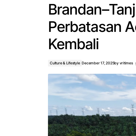
Brandan–Tanj
Perbatasan Ac
Kembali
Culture & Lifestyle
December 17, 2025
by
vritimes