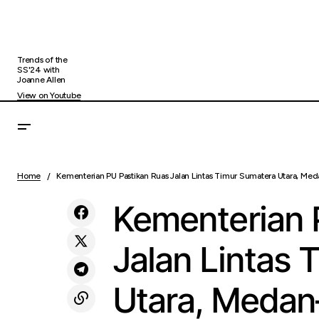
Trends of the
SS'24 with
Joanne Allen
View on Youtube
Kementer
Culture &
MIND ID Komitmen Perkuat Tata Kelola
Home
Kementerian PU Pastikan Ruas Jalan Lintas Timur Sumatera Utara, Me
Lifestyle
Pangkala
Bisnis Berintegritas
Kementerian 
Jalan Lintas 
Utara, Medan