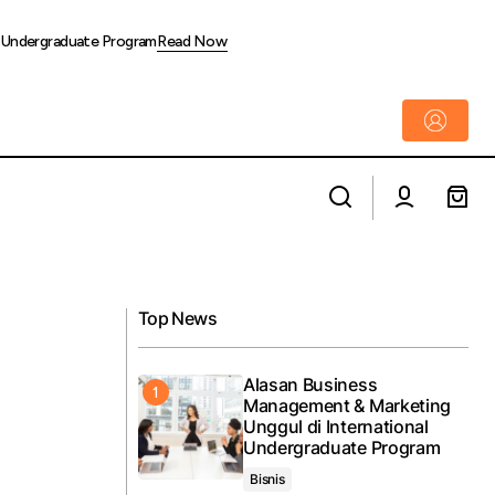
l Undergraduate Program
Read Now
n–Binjai–
Mengatur Keuangan Ketika Hidup Sendiri
ali
di Kota Besar
Top News
Alasan Business
Management & Marketing
Unggul di International
Undergraduate Program
Bisnis