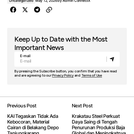
Uncategorized
May 12, 2026
by
Admin ConnectX
Keep Up to Date with the Most
Important News
E-mail
By pressing the Subscribe button, you confirm that you have read
and are agreeing to our
Privacy Policy
and
Terms of Use
Previous Post
Next Post
KAI Tegaskan Tidak Ada
Krakatau Steel Perkuat
Kebocoran, Material
Daya Saing di Tengah
Cairan di Belakang Depo
Penurunan Produksi Baja
Tanjungkarang
Global dan Meningkatnya