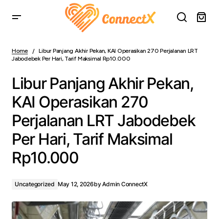
Libur Panjang Akhir Pekan, KAI Operasikan 270
Perjalanan LRT Jabodebek Per Hari, Tarif Maksimal
Home
Libur Panjang Akhir Pekan, KAI Operasikan 270 Perjalanan LRT
Rp10.000
Jabodebek Per Hari, Tarif Maksimal Rp10.000
Libur Panjang Akhir Pekan,
KAI Operasikan 270
Perjalanan LRT Jabodebek
Per Hari, Tarif Maksimal
Rp10.000
Uncategorized
May 12, 2026
by
Admin ConnectX