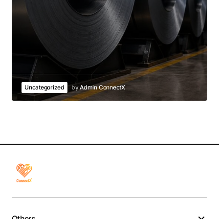
Uncategorized
by
Admin ConnectX
Others