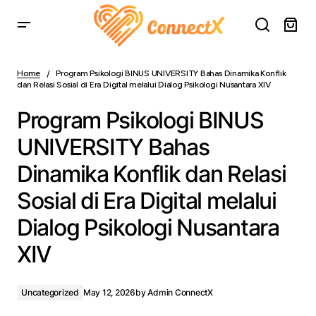
Program Psikologi BINUS UNIVERSITY Bahas Dinamika
Konflik dan Relasi Sosial di Era Digital melalui Dialog
Home
Program Psikologi BINUS UNIVERSITY Bahas Dinamika Konflik
Psikologi Nusantara XIV
dan Relasi Sosial di Era Digital melalui Dialog Psikologi Nusantara XIV
Program Psikologi BINUS
UNIVERSITY Bahas
Dinamika Konflik dan Relasi
Sosial di Era Digital melalui
Dialog Psikologi Nusantara
XIV
Uncategorized
May 12, 2026
by
Admin ConnectX