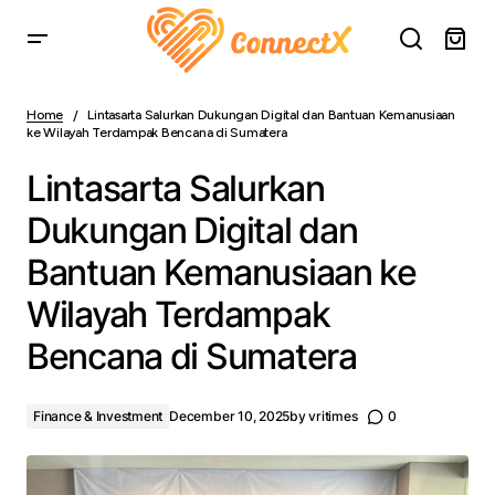
Lintasarta Salurkan Dukungan Digital dan Bantuan
Kemanusiaan ke Wilayah Terdampak Bencana di
Home
Lintasarta Salurkan Dukungan Digital dan Bantuan Kemanusiaan
Sumatera
ke Wilayah Terdampak Bencana di Sumatera
Lintasarta Salurkan
Dukungan Digital dan
Bantuan Kemanusiaan ke
Wilayah Terdampak
Bencana di Sumatera
Finance & Investment
December 10, 2025
by
vritimes
0