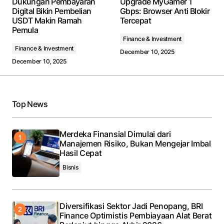
Dukungan Pembayaran
Upgrade MyGamer 1
fields are marked
*
Digital Bikin Pembelian
Gbps: Browser Anti Blokir
USDT Makin Ramah
Tercepat
Pemula
Comment
*
Finance & Investment
Finance & Investment
December 10, 2025
December 10, 2025
Your Name
*
Top News
Your E-mail
*
Merdeka Finansial Dimulai dari
Manajemen Risiko, Bukan Mengejar Imbal
Save my name, email, and website in this browser
Hasil Cepat
for the next time I comment.
Bisnis
Submit Comment
Diversifikasi Sektor Jadi Penopang, BRI
Finance Optimistis Pembiayaan Alat Berat