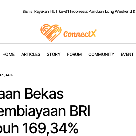
Rayakan HUT ke-81 Indonesia: Panduan Long Weekend & D
Bisnis
HOME
ARTICLES
STORY
FORUM
COMMUNITY
EVENT
Minat Kendaraan Bekas Meningkat, Pembiayaan BRI Finance T
 169,34%
aan Bekas
embiayaan BRI
buh 169,34%