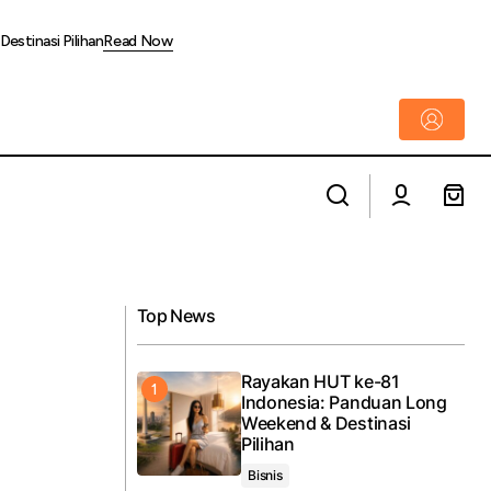
estinasi Pilihan
Read Now
Hadapi Fluktuasi Suku Bunga, BRI Finance
umbuh 169,34%
Andalkan Strategi Pendanaan Fleksibel
Top News
Rayakan HUT ke-81
Indonesia: Panduan Long
Weekend & Destinasi
Pilihan
Bisnis