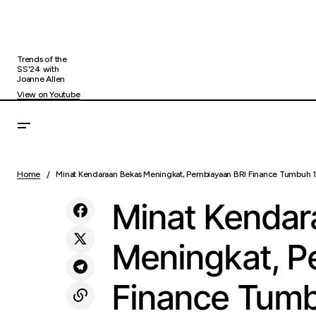
Trends of the
SS'24 with
Joanne Allen
View on Youtube
BRI Finance Perkuat Pembiayaan
Uncategorized
Kendaraan Listrik, Pertumbuhan Tetap
Home
Minat Kendaraan Bekas Meningkat, Pembiayaan BRI Finance Tumbuh
Positif pada 2026
Minat Kendar
Meningkat, P
Finance Tum