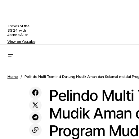
Trends of the
SS'24 with
Joanne Allen
View on Youtube
Bittime Catatkan Kenaikan Trading
Peli
Uncategorized
Volume BTC hingga 401%, Respon Pasar
Home
Pelindo Multi Terminal Dukung Mudik Aman dan Selamat melalui Pr
Gra
di Tengah Gejolak Geopolitik?
Pelindo Multi
Mudik Aman d
Program Mud