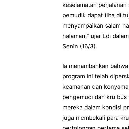
keselamatan perjalanan 
pemudik dapat tiba di t
menyampaikan salam ha
halaman,” ujar Edi dalam
Senin (16/3).
Ia menambahkan bahwa 
program ini telah diper
keamanan dan kenyamana
pengemudi dan kru bus t
mereka dalam kondisi p
juga membekali para kr
pertolongan pertama sel