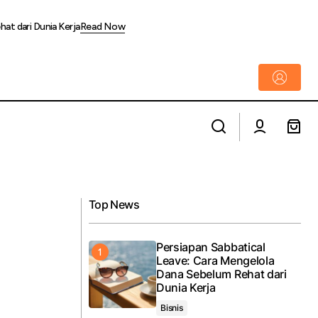
at dari Dunia Kerja
Read Now
Krakatau IT Dukung Peningkatan
ogram Mudik
Kompetensi Guru YPKS Melalui Pelatihan
Pemanfaatan Artificial Intelligence (AI)
Top News
Persiapan Sabbatical
Leave: Cara Mengelola
Dana Sebelum Rehat dari
Dunia Kerja
Bisnis