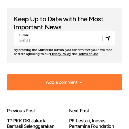
Keep Up to Date with the Most
Important News
E-mail
By pressing the Subscribe button, you confirm that you have read
and are agreeing to our
Privacy Policy
and
Terms of Use
Add a comment
Add a comment
Previous Post
Next Post
Your email address will not be published.
Required
TP PKK DKI Jakarta
PF-Lestari, Inovasi
fields are marked
*
Berhasil Selenggarakan
Pertamina Foundation