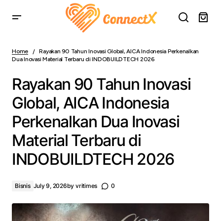
Rayakan 90 Tahun Inovasi Global, AICA Indonesia
Perkenalkan Dua Inovasi Material Terbaru di
Home
Rayakan 90 Tahun Inovasi Global, AICA Indonesia Perkenalkan
INDOBUILDTECH 2026
Dua Inovasi Material Terbaru di INDOBUILDTECH 2026
Rayakan 90 Tahun Inovasi
Global, AICA Indonesia
Perkenalkan Dua Inovasi
Material Terbaru di
INDOBUILDTECH 2026
Bisnis
July 9, 2026
by
vritimes
0