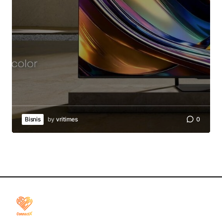
Bisnis
by
vritimes
0