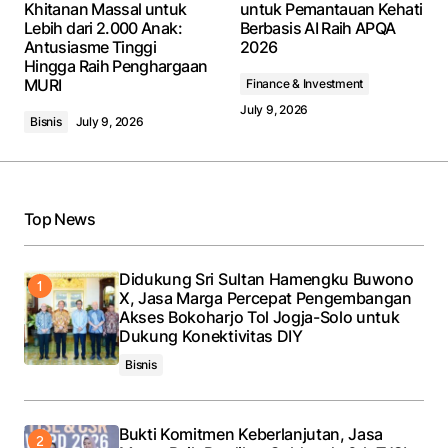
Khitanan Massal untuk
untuk Pemantauan Kehati
Lebih dari 2.000 Anak:
Berbasis AI Raih APQA
Comment
*
Antusiasme Tinggi
2026
Hingga Raih Penghargaan
MURI
Finance & Investment
July 9, 2026
Bisnis
July 9, 2026
Your Name
*
Your E-mail
*
Top News
Save my name, email, and website in this browser
Didukung Sri Sultan Hamengku Buwono
for the next time I comment.
X, Jasa Marga Percepat Pengembangan
Akses Bokoharjo Tol Jogja-Solo untuk
Dukung Konektivitas DIY
Submit Comment
Bisnis
Bukti Komitmen Keberlanjutan, Jasa