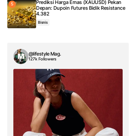
Prediksi Harga Emas (XAUUSD) Pekan
Depan: Dupoin Futures Bidik Resistance
4.382
Bisnis
@lifestyle Mag.
127k Followers