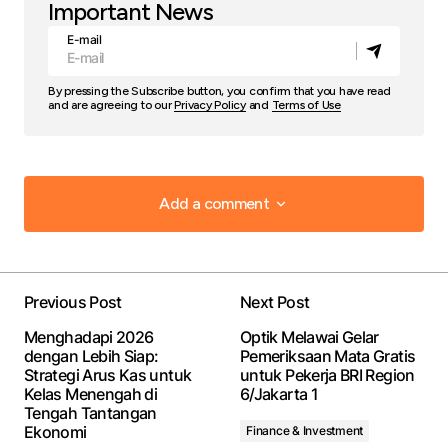
Important News
E-mail
By pressing the Subscribe button, you confirm that you have read
and are agreeing to our
Privacy Policy
and
Terms of Use
Add a comment
Add a comment
Previous Post
Next Post
Your email address will not be published.
Required
Menghadapi 2026
Optik Melawai Gelar
fields are marked
*
dengan Lebih Siap:
Pemeriksaan Mata Gratis
Strategi Arus Kas untuk
untuk Pekerja BRI Region
Kelas Menengah di
6/Jakarta 1
Comment
*
Tengah Tantangan
Ekonomi
Finance & Investment