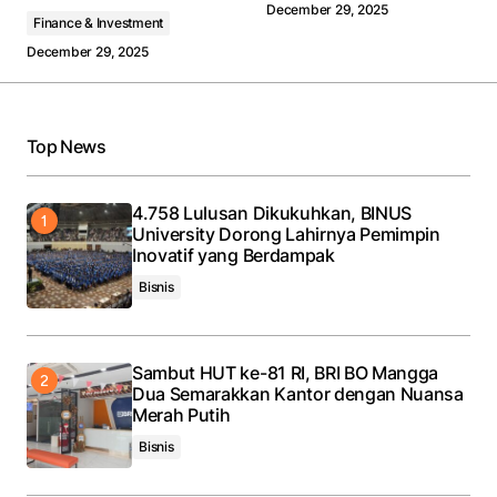
December 29, 2025
Finance & Investment
December 29, 2025
Your Name
*
Top News
Your E-mail
*
Save my name, email, and website in this browser
4.758 Lulusan Dikukuhkan, BINUS
for the next time I comment.
University Dorong Lahirnya Pemimpin
Inovatif yang Berdampak
Bisnis
Submit Comment
Sambut HUT ke-81 RI, BRI BO Mangga
Dua Semarakkan Kantor dengan Nuansa
Merah Putih
Bisnis