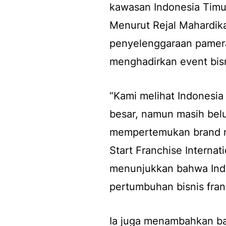
kawasan Indonesia Timu
Menurut Rejal Mahardika
penyelenggaraan pameran
menghadirkan event bisn
“Kami melihat Indonesia
besar, namun masih bel
mempertemukan brand nas
Start Franchise Interna
menunjukkan bahwa Indo
pertumbuhan bisnis franc
Ia juga menambahkan ba