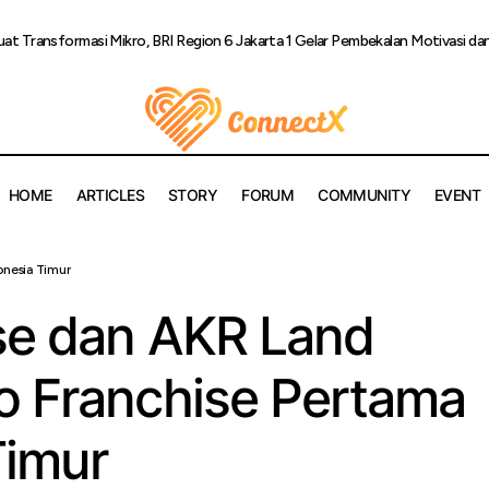
uat Transformasi Mikro, BRI Region 6 Jakarta 1 Gelar Pembekalan Motivasi da
HOME
ARTICLES
STORY
FORUM
COMMUNITY
EVENT
onesia Timur
art Franchise dan AKR Land Hadirkan Expo Franchise Pertama di
ise dan AKR Land
o Franchise Pertama
Timur