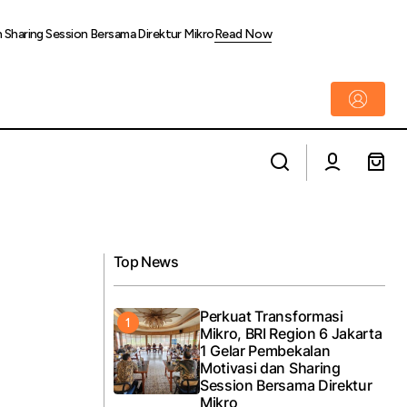
n Sharing Session Bersama Direktur Mikro
Read Now
Tarif Baja Era Trump Tegaskan Baja
sebagai Instrumen Geopolitik, Krakatau
 Indonesia Timur
Steel Tangkap Peluang Penguatan Industri
Strategis Nasional
Top News
Perkuat Transformasi
Mikro, BRI Region 6 Jakarta
1 Gelar Pembekalan
Motivasi dan Sharing
Session Bersama Direktur
Mikro