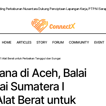
ding Perkebunan Nusantara Dukung Penciptaan Lapangan Kerja, PTPN I Serap
HOME
ARTICLES
STORY
FORUM
COMMUNITY
EVENT
ani Bencana di Aceh, Balai Wilayah Sungai Sumatera I Kerahkan 
1 Alat Berat untuk Perbaikan Tanggul dan Sungai
k Perbaikan Tanggul dan Sungai
na di Aceh, Balai
ai Sumatera I
lat Berat untuk