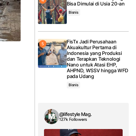
Bisa Dimulai di Usia 20-an
Bisnis
FisTx Jadi Perusahaan
Akuakultur Pertama di
Indonesia yang Produksi
dan Terapkan Teknologi
Nano untuk Atasi EHP,
AHPND, WSSV hingga WFD
pada Udang
Bisnis
@lifestyle Mag.
127k Followers