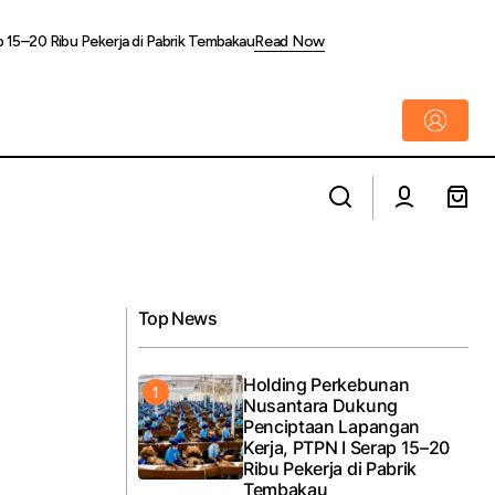
 15–20 Ribu Pekerja di Pabrik Tembakau
Read Now
21 Alat Berat
6 Tanda Kamu Butuh Mobil Baru, Apa Saja?
Top News
Holding Perkebunan
Nusantara Dukung
Penciptaan Lapangan
Kerja, PTPN I Serap 15–20
Ribu Pekerja di Pabrik
Tembakau