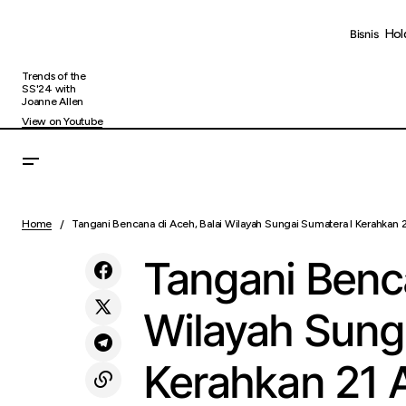
Hol
Bisnis
Trends of the
SS'24 with
Joanne Allen
View on Youtube
Tang
KAI Group Dukung dan Sukseskan
Uncategorized
Home
Tangani Bencana di Aceh, Balai Wilayah Sungai Sumatera I Kerahkan 2
untu
Rangkaian Peringatan Hakordia 2025
Tangani Benca
Wilayah Sung
Kerahkan 21 A