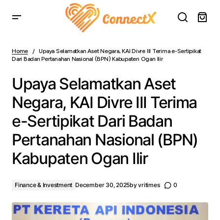
Upaya Selamatkan Aset Negara, KAI Divre III Terima e-
Sertipikat Dari Badan Pertanahan Nasional (BPN)
Home
Upaya Selamatkan Aset Negara, KAI Divre III Terima e-Sertipikat
Kabupaten Ogan Ilir
Dari Badan Pertanahan Nasional (BPN) Kabupaten Ogan Ilir
Upaya Selamatkan Aset
Negara, KAI Divre III Terima
e-Sertipikat Dari Badan
Pertanahan Nasional (BPN)
Kabupaten Ogan Ilir
Finance & Investment
December 30, 2025
by
vritimes
0