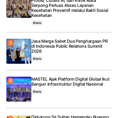
Prodia, Curalis AI, dan Klinik Mata
Serpong Perluas Akses Layanan
Kesehatan Preventif melalui Bakti Sosial
Kesehatan
Bisnis
Jasa Marga Sabet Dua Penghargaan PR
di Indonesia Public Relations Summit
2026
Bisnis
MASTEL Ajak Platform Digital Global Ikut
Bangun Infrastruktur Digital Nasional
Bisnis
Didukung Sri Sultan Hamengku Buwono