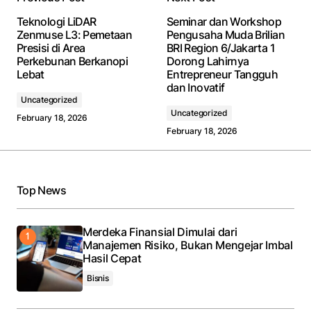
Teknologi LiDAR
Seminar dan Workshop
Zenmuse L3: Pemetaan
Pengusaha Muda Brilian
Presisi di Area
BRI Region 6/Jakarta 1
Perkebunan Berkanopi
Dorong Lahirnya
Lebat
Entrepreneur Tangguh
dan Inovatif
Uncategorized
Uncategorized
February 18, 2026
February 18, 2026
Top News
Merdeka Finansial Dimulai dari
Manajemen Risiko, Bukan Mengejar Imbal
Hasil Cepat
Bisnis