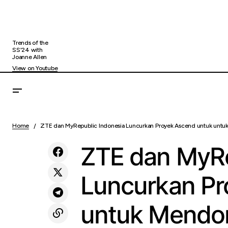
Trends of the
SS'24 with
Joanne Allen
View on Youtube
ZTE 
5 Hotel Pet Friendly di Jakarta Cocok
Uncategorized
Home
ZTE dan MyRepublic Indonesia Luncurkan Proyek Ascend untuk untuk
Akse
untuk Staycation Bareng Anabul
ZTE dan MyRe
Luncurkan Pr
untuk Mendo