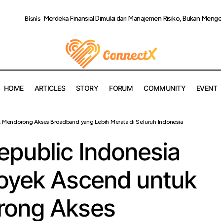
Merdeka Finansial Dimulai dari Manajemen Risiko, Bukan Menge
Bisnis
HOME
ARTICLES
STORY
FORUM
COMMUNITY
EVENT
dan MyRepublic Indonesia Luncurkan Proyek Ascend untuk u
 Mendorong Akses Broadband yang Lebih Merata di Seluruh Indonesia
s Broadband yang Lebih Merata di Seluruh Indonesia
public Indonesia
oyek Ascend untuk
rong Akses