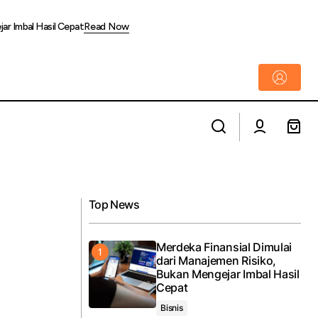
jar Imbal Hasil Cepat
Read Now
Bingung Pilih Ekspedisi? Ini 5 Pengiriman
ntuk Mendorong
Luar Negeri Terbaik dan Rute
Unggulannya
Top News
Merdeka Finansial Dimulai
dari Manajemen Risiko,
Bukan Mengejar Imbal Hasil
Cepat
Bisnis