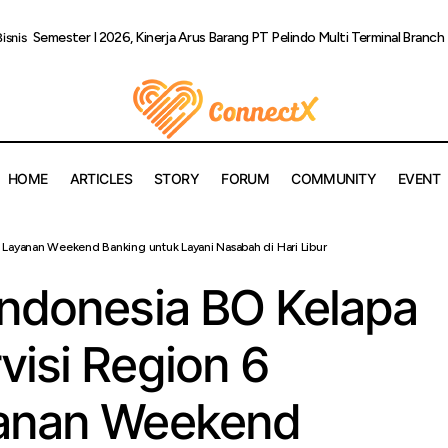
Semester I 2026, Kinerja Arus Barang PT Pelindo Multi Terminal Bran
Bisnis
HOME
ARTICLES
STORY
FORUM
COMMUNITY
EVENT
 Rakyat Indonesia BO Kelapa Gading Supervisi Region 6 Hadirk
 Layanan Weekend Banking untuk Layani Nasabah di Hari Libur
end Banking untuk Layani Nasabah di Hari Libur
Indonesia BO Kelapa
visi Region 6
yanan Weekend