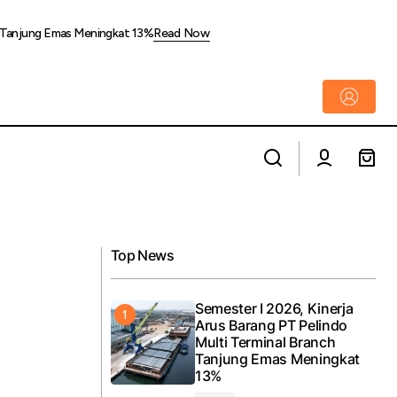
ch Tanjung Emas Meningkat 13%
Read Now
Pertamina Foundation Tunjukkan
an Layanan
Komitmen Keberlanjutan di Pertamina
Goes to Campus
Top News
Semester I 2026, Kinerja
Arus Barang PT Pelindo
Multi Terminal Branch
Tanjung Emas Meningkat
13%