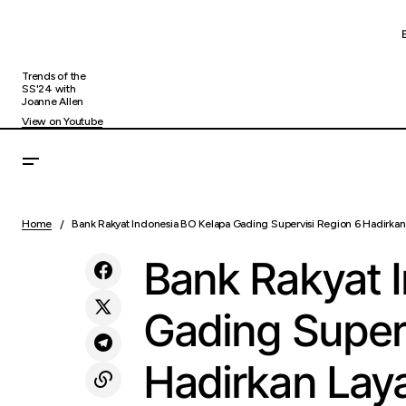
Trends of the
SS'24 with
Joanne Allen
View on Youtube
Bank
Cara Mengatur Stop Loss dan Take Profit
Uncategorized
Home
Bank Rakyat Indonesia BO Kelapa Gading Supervisi Region 6 Hadirkan
Week
untuk Trading Emas
Bank Rakyat 
Gading Super
Hadirkan La