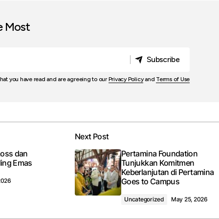
e Most
Subscribe
Subscribe
that you have read and are agreeing to our
Privacy Policy
and
Terms of Use
Next Post
Loss dan
Pertamina Foundation
ding Emas
Tunjukkan Komitmen
Keberlanjutan di Pertamina
Goes to Campus
2026
Uncategorized
May 25, 2026