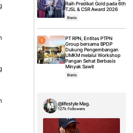
Raih Predikat Gold pada 6th
g
TJSL & CSR Award 2026
Bisnis
n
PT RPN, Entitas PTPN
Group bersama BPDP
Dukung Pengembangan
UMKM melalui Workshop
Pangan Sehat Berbasis
Minyak Sawit
g
Bisnis
n
@lifestyle Mag.
127k Followers