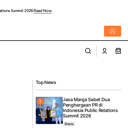
lations Summit 2026
Read Now
Mulai dari Stasiun Pasar Senen, KAI Daop 1
Jakarta Bangun Budaya Pilah Sampah
Bersama Pelanggan
Top News
Jasa Marga Sabet Dua
Penghargaan PR di
Indonesia Public Relations
Summit 2026
Bisnis