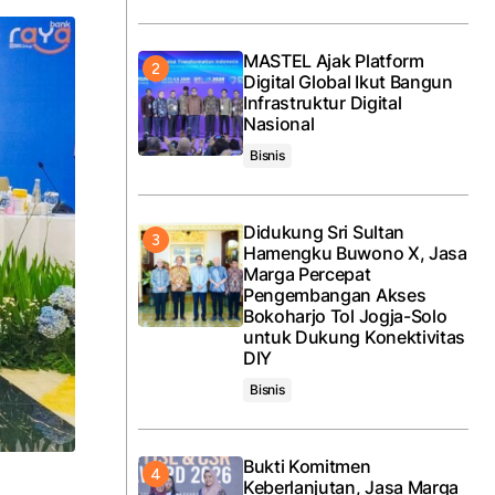
MASTEL Ajak Platform
Digital Global Ikut Bangun
Infrastruktur Digital
Nasional
Bisnis
Didukung Sri Sultan
Hamengku Buwono X, Jasa
Marga Percepat
Pengembangan Akses
Bokoharjo Tol Jogja-Solo
untuk Dukung Konektivitas
DIY
Bisnis
Bukti Komitmen
Keberlanjutan, Jasa Marga