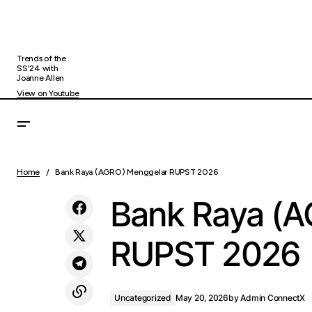
Trends of the
SS'24 with
Joanne Allen
View on Youtube
Gelar RUPST Tahun Buku 2025, Jasa
Home
Bank Raya (AGRO) Menggelar RUPST 2026
Marga Tebar Dividen Rp1,1 Triliun
Bank Raya (
RUPST 2026
Uncategorized
May 20, 2026
by
Admin ConnectX