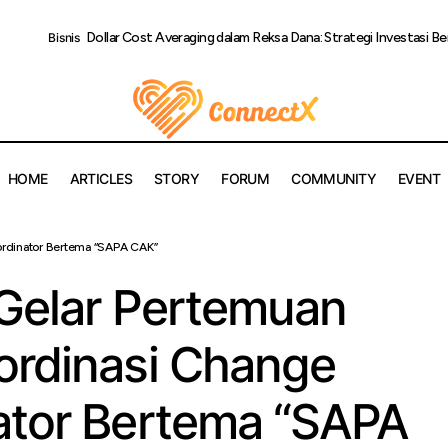
Dollar Cost Averaging dalam Reksa Dana: Strategi Investasi B
Bisnis
HOME
ARTICLES
STORY
FORUM
COMMUNITY
EVENT
Region 6 Gelar Pertemuan dan Rapat Koordinasi Change Agent K
ordinator Bertema “SAPA CAK”
tema “SAPA CAK”
 Gelar Pertemuan
ordinasi Change
ator Bertema “SAPA