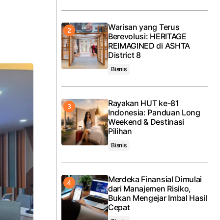
Warisan yang Terus
Berevolusi: HERITAGE
REIMAGINED di ASHTA
District 8
Bisnis
Rayakan HUT ke-81
Indonesia: Panduan Long
Weekend & Destinasi
Pilihan
Bisnis
Merdeka Finansial Dimulai
dari Manajemen Risiko,
Bukan Mengejar Imbal Hasil
Cepat