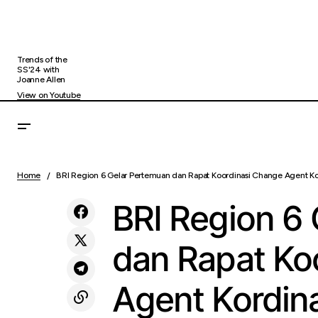
Trends of the
SS'24 with
Joanne Allen
View on Youtube
Holding Perkebunan Nusantara melalui
BRI 
Uncategorized
RPN Hadirkan Museum Gula Indonesia:
Home
BRI Region 6 Gelar Pertemuan dan Rapat Koordinasi Change Agent K
Ber
Rumah Sejarah dan Inovasi Pergulaan
BRI Region 6
dan Rapat Ko
Agent Kordin