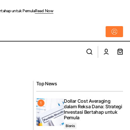
ertahap untuk Pemula
Read Now
Helikopter FINNS Search & Rescue
ordinator
berhasil evakuasi wisatawan terluka dari
Gunung Rinjani
Top News
Dollar Cost Averaging
dalam Reksa Dana: Strategi
Investasi Bertahap untuk
Pemula
Bisnis