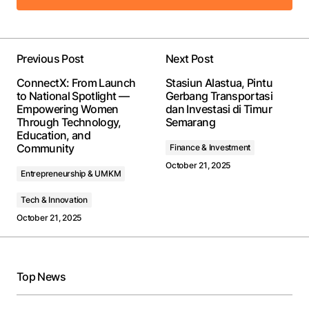
Add a comment
Previous Post
Next Post
Your email address will not be published.
Required
ConnectX: From Launch
Stasiun Alastua, Pintu
fields are marked
*
to National Spotlight —
Gerbang Transportasi
Empowering Women
dan Investasi di Timur
Through Technology,
Semarang
Comment
*
Education, and
Community
Finance & Investment
October 21, 2025
Entrepreneurship & UMKM
Tech & Innovation
Your Name
*
October 21, 2025
Your E-mail
*
Top News
Save my name, email, and website in this browser
for the next time I comment.