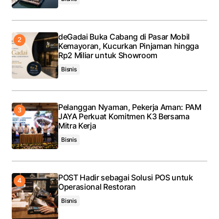
deGadai Buka Cabang di Pasar Mobil
Kemayoran, Kucurkan Pinjaman hingga
Rp2 Miliar untuk Showroom
Bisnis
Pelanggan Nyaman, Pekerja Aman: PAM
JAYA Perkuat Komitmen K3 Bersama
Mitra Kerja
Bisnis
POST Hadir sebagai Solusi POS untuk
Operasional Restoran
Bisnis