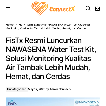
FisTx Resmi Luncurkan NAWASENA Water Test Kit, Solusi
Monitoring Kualitas Air Tambak Lebih Mudah, Hemat, dan
Home
FisTx Resmi Luncurkan NAWASENA Water Test Kit, Solusi
Cerdas
Monitoring Kualitas Air Tambak Lebih Mudah, Hemat, dan Cerdas
FisTx Resmi Luncurkan
NAWASENA Water Test Kit,
Solusi Monitoring Kualitas
Air Tambak Lebih Mudah,
Hemat, dan Cerdas
Uncategorized
May 12, 2026
by
Admin ConnectX