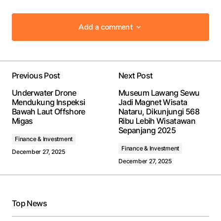
Add a comment
Add a comment
Previous Post
Next Post
Your email address will not be published.
Required
Underwater Drone
Museum Lawang Sewu
fields are marked
*
Mendukung Inspeksi
Jadi Magnet Wisata
Bawah Laut Offshore
Nataru, Dikunjungi 568
Migas
Ribu Lebih Wisatawan
Comment
*
Sepanjang 2025
Finance & Investment
Finance & Investment
December 27, 2025
December 27, 2025
Your Name
*
Top News
Your E-mail
*