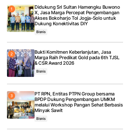
Didukung Sri Sultan Hamengku Buwono
Save my name, email, and website in this browser
X, Jasa Marga Percepat Pengembangan
for the next time I comment.
Akses Bokoharjo Tol Jogja-Solo untuk
Dukung Konektivitas DIY
Bisnis
Submit Comment
Bukti Komitmen Keberlanjutan, Jasa
Marga Raih Predikat Gold pada 6th TJSL
& CSR Award 2026
Bisnis
PT RPN, Entitas PTPN Group bersama
BPDP Dukung Pengembangan UMKM
melalui Workshop Pangan Sehat Berbasis
Minyak Sawit
Bisnis