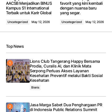
AACSB Menjadikan BINUS
favorit yang kini kembali
Kampus S1 International
dengan nuansa baru
Terbaik untuk Karir Global
yang segar.
Uncategorized
May 12, 2026
Uncategorized
May 12, 2026
Top News
Lions Club Tangerang Happy Bersama
Prodia, Curalis AI, dan Klinik Mata
Serpong Perluas Akses Layanan
Kesehatan Preventif melalui Bakti Sosial
Kesehatan
Bisnis
Jasa Marga Sabet Dua Penghargaan PR
di Indonesia Public Relations Summit