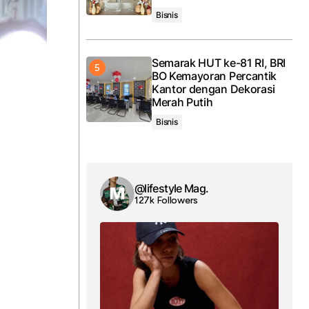
Bisnis
Semarak HUT ke-81 RI, BRI
BO Kemayoran Percantik
Kantor dengan Dekorasi
Merah Putih
Bisnis
@lifestyle Mag.
127k Followers