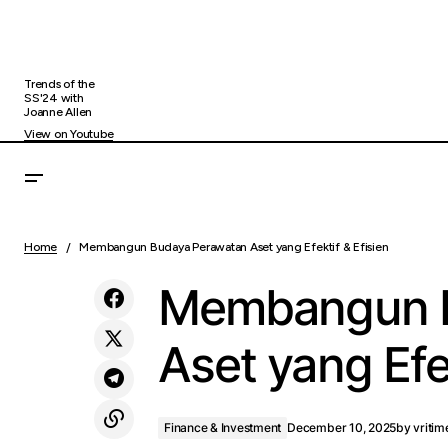
Trends of the
SS'24 with
Joanne Allen
View on Youtube
Kementerian PU Pastikan Pemulihan Tujuh
Financ
Ruas Jalan Utama di Lintas Timur, Barat,
Home
Membangun Budaya Perawatan Aset yang Efektif & Efisien
dan Tengah Aceh
Membangun B
Aset yang Efek
Finance & Investment
December 10, 2025
by
vritim