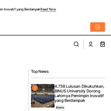
pin Inovatif yang Berdampak
Read Now
Dukungan Pembayaran Digital Bikin
Efisien
Pembelian USDT Makin Ramah Pemula
Top News
4.758 Lulusan Dikukuhkan,
BINUS University Dorong
Lahirnya Pemimpin Inovatif
yang Berdampak
Bisnis