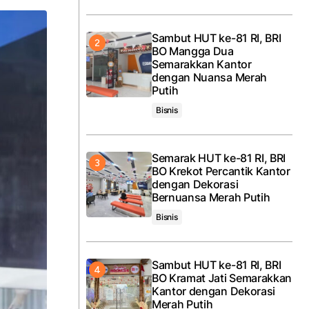
Sambut HUT ke-81 RI, BRI
BO Mangga Dua
Semarakkan Kantor
dengan Nuansa Merah
Putih
Bisnis
Semarak HUT ke-81 RI, BRI
BO Krekot Percantik Kantor
dengan Dekorasi
Bernuansa Merah Putih
Bisnis
Sambut HUT ke-81 RI, BRI
BO Kramat Jati Semarakkan
Kantor dengan Dekorasi
Merah Putih