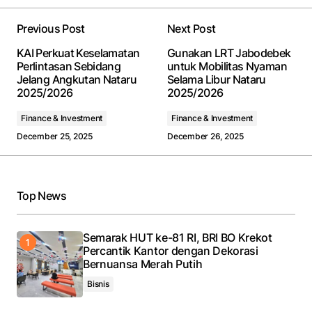
Previous Post
Next Post
Your email address will not be published.
Required
KAI Perkuat Keselamatan
Gunakan LRT Jabodebek
fields are marked
*
Perlintasan Sebidang
untuk Mobilitas Nyaman
Jelang Angkutan Nataru
Selama Libur Nataru
2025/2026
2025/2026
Comment
*
Finance & Investment
Finance & Investment
December 25, 2025
December 26, 2025
Your Name
*
Top News
Your E-mail
*
Semarak HUT ke-81 RI, BRI BO Krekot
Percantik Kantor dengan Dekorasi
Save my name, email, and website in this browser
Bernuansa Merah Putih
for the next time I comment.
Bisnis