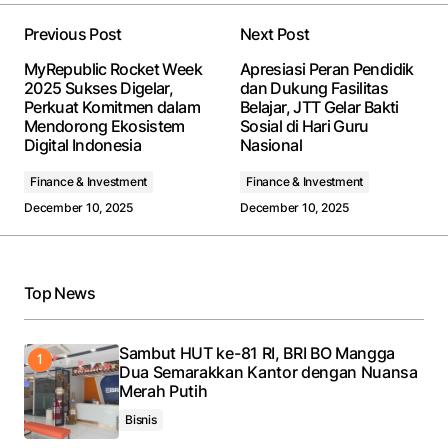
Previous Post
Next Post
Your email address will not be published.
Required
MyRepublic Rocket Week
Apresiasi Peran Pendidik
fields are marked
*
2025 Sukses Digelar,
dan Dukung Fasilitas
Perkuat Komitmen dalam
Belajar, JTT Gelar Bakti
Mendorong Ekosistem
Sosial di Hari Guru
Comment
*
Digital Indonesia
Nasional
Finance & Investment
Finance & Investment
December 10, 2025
December 10, 2025
Your Name
*
Top News
Your E-mail
*
Sambut HUT ke-81 RI, BRI BO Mangga
Save my name, email, and website in this browser
Dua Semarakkan Kantor dengan Nuansa
for the next time I comment.
Merah Putih
Bisnis
Submit Comment