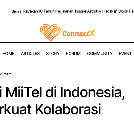
Rayakan 10 Tahun Perjalanan, Inspire Artistry Hadirkan Block Pa
Bisnis
HOME
ARTICLES
STORY
FORUM
COMMUNITY
EVENT
n Mitra
Perluas Solusi MiiTel di Indonesia, RevComm Perkuat Kolaboras
 MiiTel di Indonesia,
uat Kolaborasi