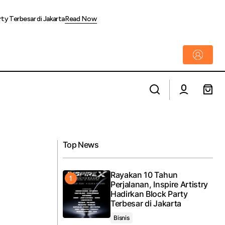
rty Terbesar di Jakarta
Read Now
Pastikan Operasional Angleb 2026
Berjalan Maksimal, Direksi KAI Services
i dengan Mitra
Lakukan Pengecekan Kesiapan
Operasional
Top News
Rayakan 10 Tahun
Perjalanan, Inspire Artistry
Hadirkan Block Party
Terbesar di Jakarta
Bisnis