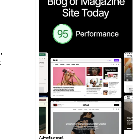
e
,
t
Advertisement