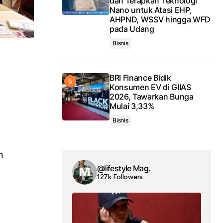
dan Terapkan Teknologi
Nano untuk Atasi EHP,
AHPND, WSSV hingga WFD
pada Udang
Bisnis
BRI Finance Bidik
Konsumen EV di GIIAS
2026, Tawarkan Bunga
Mulai 3,33%
Bisnis
n
@lifestyle Mag.
127k Followers