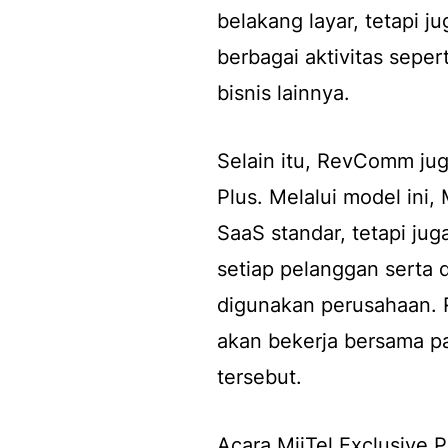
belakang layar, tetapi 
berbagai aktivitas sepe
bisnis lainnya.
Selain itu, RevComm j
Plus.
Melalui model ini, 
SaaS
standar, tetapi ju
setiap pelanggan serta 
digunakan perusahaan.
akan bekerja bersama p
tersebut.
Acara MiiTel Exclusive P