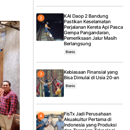
KAI Daop 2 Bandung
Pastikan Keselamatan
Perjalanan Kereta Api Pasca
Gempa Pangandaran,
Pemeriksaan Jalur Masih
Berlangsung
Bisnis
Kebiasaan Finansial yang
Bisa Dimulai di Usia 20-an
Bisnis
FisTx Jadi Perusahaan
Akuakultur Pertama di
Indonesia yang Produksi