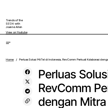
Trends of the
SS'24 with
Joanne Allen
View on Youtube
Kesempatan Emas, BINUS University
Home
Perluas Solusi MiiTel di Indonesia, RevComm Perkuat Kolaborasi denga
Uncategorized
berikan Beasiswa EMAS
Perluas Solusi
RevComm Perk
dengan Mitra