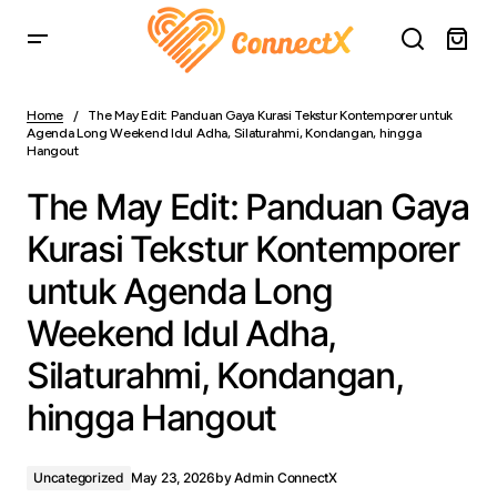
The May Edit: Panduan Gaya Kurasi Tekstur Kontemporer
untuk Agenda Long Weekend Idul Adha, Silaturahmi,
Home
The May Edit: Panduan Gaya Kurasi Tekstur Kontemporer untuk
Kondangan, hingga Hangout
Agenda Long Weekend Idul Adha, Silaturahmi, Kondangan, hingga
Hangout
The May Edit: Panduan Gaya
Kurasi Tekstur Kontemporer
untuk Agenda Long
Weekend Idul Adha,
Silaturahmi, Kondangan,
hingga Hangout
Uncategorized
May 23, 2026
by
Admin ConnectX