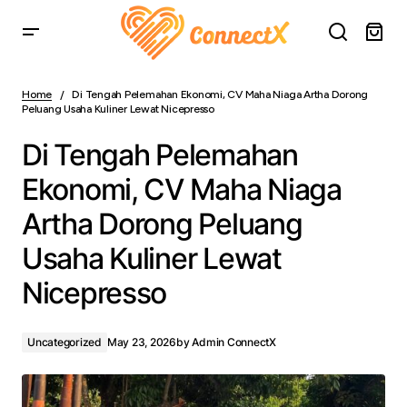
Di Tengah Pelemahan Ekonomi, CV Maha Niaga Artha
Dorong Peluang Usaha Kuliner Lewat Nicepresso
Home
Di Tengah Pelemahan Ekonomi, CV Maha Niaga Artha Dorong
Peluang Usaha Kuliner Lewat Nicepresso
Di Tengah Pelemahan
Ekonomi, CV Maha Niaga
Artha Dorong Peluang
Usaha Kuliner Lewat
Nicepresso
Uncategorized
May 23, 2026
by
Admin ConnectX