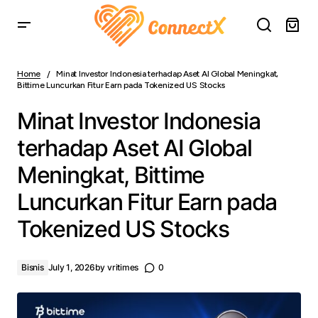
Minat Investor Indonesia terhadap Aset AI Global
Meningkat, Bittime Luncurkan Fitur Earn pada Tokenized
Home
Minat Investor Indonesia terhadap Aset AI Global Meningkat,
US Stocks
Bittime Luncurkan Fitur Earn pada Tokenized US Stocks
Minat Investor Indonesia
terhadap Aset AI Global
Meningkat, Bittime
Luncurkan Fitur Earn pada
Tokenized US Stocks
Bisnis
July 1, 2026
by
vritimes
0