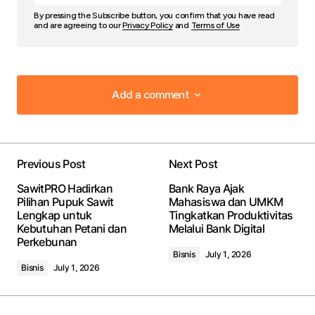
By pressing the Subscribe button, you confirm that you have read
and are agreeing to our
Privacy Policy
and
Terms of Use
Add a comment
Add a comment
Previous Post
Next Post
Your email address will not be published.
Required
SawitPRO Hadirkan
Bank Raya Ajak
fields are marked
*
Pilihan Pupuk Sawit
Mahasiswa dan UMKM
Lengkap untuk
Tingkatkan Produktivitas
Kebutuhan Petani dan
Melalui Bank Digital
Comment
*
Perkebunan
Bisnis
July 1, 2026
Bisnis
July 1, 2026